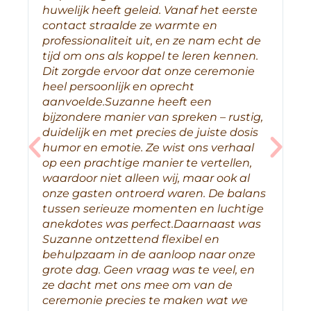
huwelijk heeft geleid. Vanaf het eerste
go
contact straalde ze warmte en
ov
professionaliteit uit, en ze nam echt de
bi
tijd om ons als koppel te leren kennen.
de
Dit zorgde ervoor dat onze ceremonie
ma
heel persoonlijk en oprecht
we
aanvoelde.Suzanne heeft een
in
bijzondere manier van spreken – rustig,
fa
duidelijk en met precies de juiste dosis
he
humor en emotie. Ze wist ons verhaal
wo
op een prachtige manier te vertellen,
sn
waardoor niet alleen wij, maar ook al
on
onze gasten ontroerd waren. De balans
ce
tussen serieuze momenten en luchtige
We
anekdotes was perfect.Daarnaast was
ha
Suzanne ontzettend flexibel en
aa
behulpzaam in de aanloop naar onze
Su
grote dag. Geen vraag was te veel, en
g
ze dacht met ons mee om van de
ceremonie precies te maken wat we