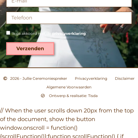
Ik ga akkoord met de
privacyverklaring
.
Verzenden
2026 - Jullie Ceremoniespreker
Privacyverklaring
Disclaimer
Algemene Voorwaarden
Ontwerp & realisatie: Tisda
// When the user scrolls down 20px from the top
of the document, show the button
window.onscroll = function()
{scrollFunction()};function scrollFunction() { if